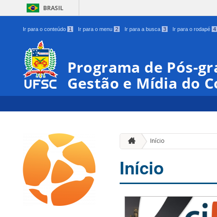
BRASIL
Ir para o conteúdo
1
Ir para o menu
2
Ir para a busca
3
Ir para o rodapé
4
Programa de Pós-gr
Gestão e Mídia do 
Início
Início