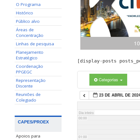
O Programa
Histórico
Público alvo
Áreas de
Concentração
10
Linhas de pesquisa
Planejamento
Estratégico
Congresso Internacional
[display-posts posts_p
(ciKi) A 10ª edição do 
Coordenação
Conhecimento e Inovação 
PPGEGC
dias 19 e 20 de novem
Categorias
Representação
Conhecimento, Panamá,
Discente
apresentaçã
Reuniões de
23 DE ABRIL DE 202
Colegiado
Dia inteiro
00:00
CAPES/PROEX
Apoios para
01:00