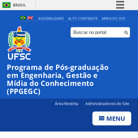
BRASIL
Simplifique!
ACESSIBILIDADE
ALTO CONTRASTE
MAPA DO SITE
Comunica BR
Participe
Acesso à informação
Legislação
Programa de Pós-graduação
Canais
em Engenharia, Gestão e
Mídia do Conhecimento
(PPGEGC)
Área Restrita
Administradores do Site
MENU