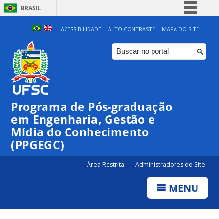
BRASIL
Simplifique!
ACESSIBILIDADE
ALTO CONTRASTE
MAPA DO SITE
Comunica BR
Participe
Acesso à informação
Legislação
Programa de Pós-graduação
Canais
em Engenharia, Gestão e
Mídia do Conhecimento
(PPGEGC)
Área Restrita
Administradores do Site
MENU