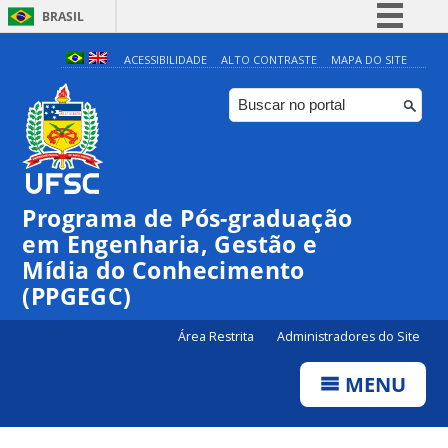
BRASIL
Simplifique!
ACESSIBILIDADE
ALTO CONTRASTE
MAPA DO SITE
Comunica BR
Participe
Acesso à informação
Legislação
Programa de Pós-graduação
Canais
em Engenharia, Gestão e
Mídia do Conhecimento
(PPGEGC)
Área Restrita
Administradores do Site
MENU