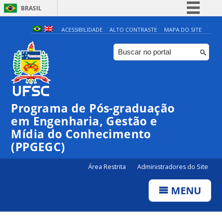
BRASIL
Simplifique!
ACESSIBILIDADE
ALTO CONTRASTE
MAPA DO SITE
Comunica BR
Participe
Acesso à informação
Legislação
Programa de Pós-graduação
Canais
em Engenharia, Gestão e
Mídia do Conhecimento
(PPGEGC)
Área Restrita
Administradores do Site
MENU