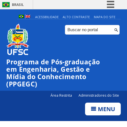
BRASIL
Simplifique!
ACESSIBILIDADE
ALTO CONTRASTE
MAPA DO SITE
Comunica BR
Participe
Acesso à informação
Legislação
Programa de Pós-graduação
Canais
em Engenharia, Gestão e
Mídia do Conhecimento
(PPGEGC)
Área Restrita
Administradores do Site
MENU