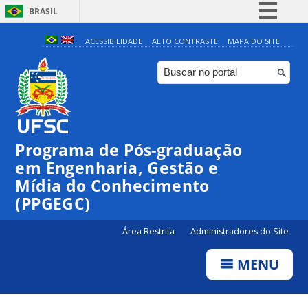
BRASIL
Simplifique!
ACESSIBILIDADE
ALTO CONTRASTE
MAPA DO SITE
Comunica BR
Participe
Acesso à informação
Legislação
Programa de Pós-graduação
Canais
em Engenharia, Gestão e
Mídia do Conhecimento
(PPGEGC)
Área Restrita
Administradores do Site
MENU