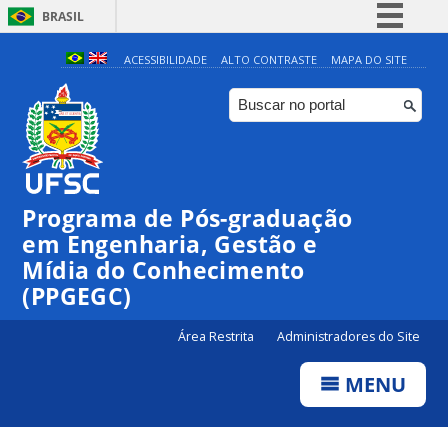
BRASIL
Simplifique!
ACESSIBILIDADE
ALTO CONTRASTE
MAPA DO SITE
Comunica BR
Participe
Acesso à informação
Legislação
Programa de Pós-graduação
Canais
em Engenharia, Gestão e
Mídia do Conhecimento
(PPGEGC)
Área Restrita
Administradores do Site
MENU