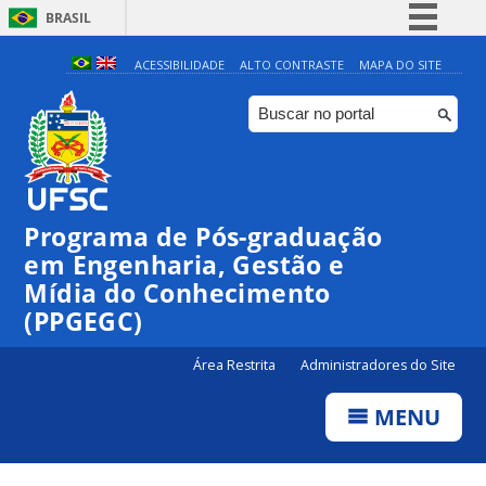
BRASIL
Simplifique!
ACESSIBILIDADE
ALTO CONTRASTE
MAPA DO SITE
Comunica BR
Participe
Acesso à informação
Legislação
Programa de Pós-graduação
Canais
em Engenharia, Gestão e
Mídia do Conhecimento
(PPGEGC)
Área Restrita
Administradores do Site
MENU