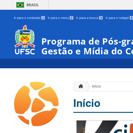
BRASIL
Ir para o conteúdo
1
Ir para o menu
2
Ir para a busca
3
Ir para o rodapé
4
Programa de Pós-gr
Gestão e Mídia do 
Início
Início