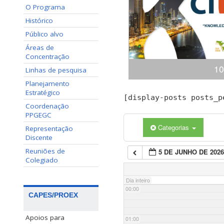
O Programa
Histórico
Público alvo
Áreas de
Concentração
10
Linhas de pesquisa
Planejamento
Estratégico
Congresso Internacional
[display-posts posts_p
(ciKi) A 10ª edição do 
Coordenação
Conhecimento e Inovação 
PPGEGC
dias 19 e 20 de novem
Categorias
Representação
Conhecimento, Panamá,
Discente
apresentaçã
Reuniões de
5 DE JUNHO DE 202
Colegiado
Dia inteiro
00:00
CAPES/PROEX
Apoios para
01:00