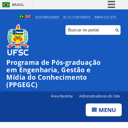
BRASIL
Simplifique!
ACESSIBILIDADE
ALTO CONTRASTE
MAPA DO SITE
Comunica BR
Participe
Acesso à informação
Legislação
Programa de Pós-graduação
Canais
em Engenharia, Gestão e
Mídia do Conhecimento
(PPGEGC)
Área Restrita
Administradores do Site
MENU