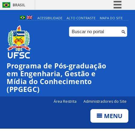
BRASIL
Simplifique!
ACESSIBILIDADE
ALTO CONTRASTE
MAPA DO SITE
Comunica BR
Participe
Acesso à informação
Legislação
Programa de Pós-graduação
Canais
em Engenharia, Gestão e
Mídia do Conhecimento
(PPGEGC)
Área Restrita
Administradores do Site
MENU