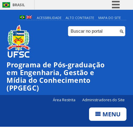
BRASIL
Simplifique!
ACESSIBILIDADE
ALTO CONTRASTE
MAPA DO SITE
Comunica BR
Participe
Acesso à informação
Legislação
Programa de Pós-graduação
Canais
em Engenharia, Gestão e
Mídia do Conhecimento
(PPGEGC)
Área Restrita
Administradores do Site
MENU