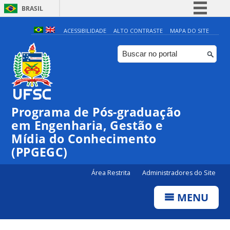
BRASIL
Simplifique!
ACESSIBILIDADE
ALTO CONTRASTE
MAPA DO SITE
Comunica BR
Participe
Acesso à informação
Legislação
Programa de Pós-graduação
Canais
em Engenharia, Gestão e
Mídia do Conhecimento
(PPGEGC)
Área Restrita
Administradores do Site
MENU