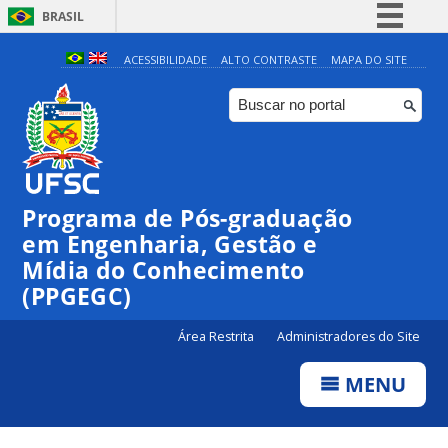
BRASIL
Simplifique!
ACESSIBILIDADE
ALTO CONTRASTE
MAPA DO SITE
Comunica BR
Participe
Acesso à informação
Legislação
Programa de Pós-graduação
Canais
em Engenharia, Gestão e
Mídia do Conhecimento
(PPGEGC)
Área Restrita
Administradores do Site
MENU