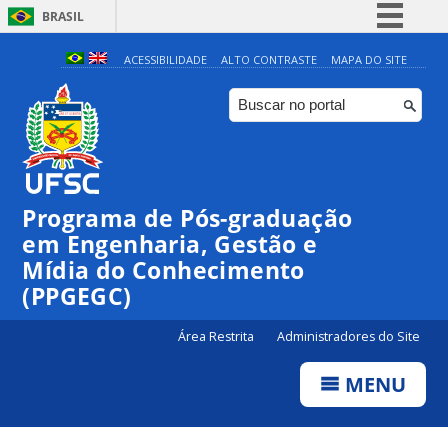
BRASIL
Simplifique!
ACESSIBILIDADE
ALTO CONTRASTE
MAPA DO SITE
Comunica BR
Participe
Acesso à informação
Legislação
Programa de Pós-graduação
Canais
em Engenharia, Gestão e
Mídia do Conhecimento
(PPGEGC)
Área Restrita
Administradores do Site
MENU