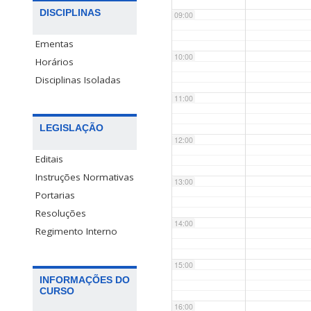
DISCIPLINAS
09:00
Ementas
10:00
Horários
Disciplinas Isoladas
11:00
LEGISLAÇÃO
12:00
Editais
Instruções Normativas
13:00
Portarias
Resoluções
14:00
Regimento Interno
15:00
INFORMAÇÕES DO
CURSO
16:00