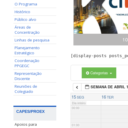
O Programa
Histórico
Público alvo
Áreas de
Concentração
10
Linhas de pesquisa
Planejamento
Estratégico
Congresso Internacional
[display-posts posts_p
(ciKi) A 10ª edição do 
Coordenação
Conhecimento e Inovação 
PPGEGC
dias 19 e 20 de novem
Categorias
Representação
Conhecimento, Panamá,
Discente
apresentaçã
Reuniões de
SEMANA DE ABRIL 
Colegiado
15
16
SEG
TER
Dia inteiro
00:00
CAPES/PROEX
Apoios para
01:00