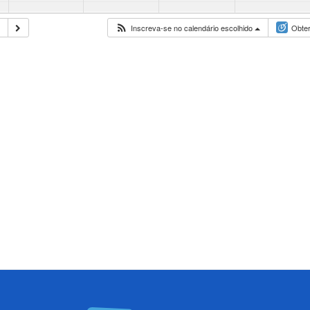
5
Inscreva-se no calendário escolhido
Obter