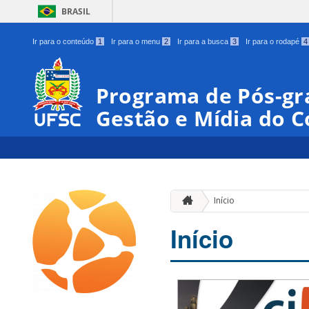
BRASIL
Ir para o conteúdo
1
Ir para o menu
2
Ir para a busca
3
Ir para o rodapé
4
Programa de Pós-gr
Gestão e Mídia do 
Início
Início