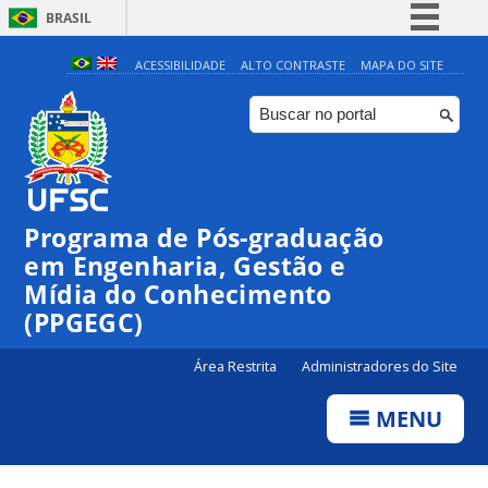
BRASIL
Simplifique!
ACESSIBILIDADE
ALTO CONTRASTE
MAPA DO SITE
Comunica BR
Participe
Acesso à informação
Legislação
Programa de Pós-graduação
Canais
em Engenharia, Gestão e
Mídia do Conhecimento
(PPGEGC)
Área Restrita
Administradores do Site
MENU