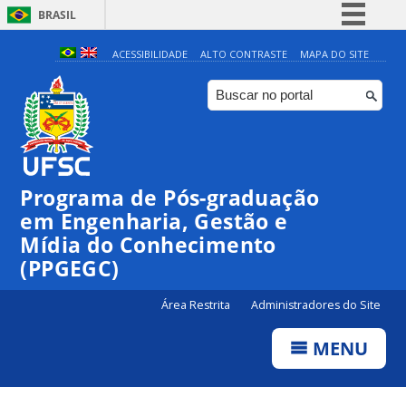
BRASIL
Simplifique!
ACESSIBILIDADE
ALTO CONTRASTE
MAPA DO SITE
Comunica BR
Participe
Acesso à informação
Legislação
Programa de Pós-graduação
Canais
em Engenharia, Gestão e
Mídia do Conhecimento
(PPGEGC)
Área Restrita
Administradores do Site
MENU