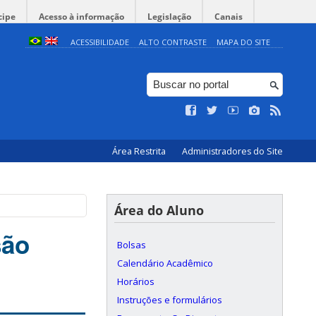
cipe
Acesso à informação
Legislação
Canais
ACESSIBILIDADE
ALTO CONTRASTE
MAPA DO SITE
Área Restrita
Administradores do Site
Área do Aluno
são
Bolsas
Calendário Acadêmico
Horários
Instruções e formulários