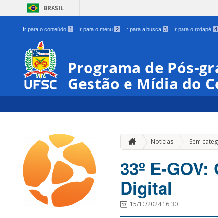
BRASIL
Ir para o conteúdo
1
Ir para o menu
2
Ir para a busca
3
Ir para o rodapé
4
Programa de Pós-gr
Gestão e Mídia do 
Notícias
Sem categ
33º E-GOV: 
Digital
15/10/2024 16:30