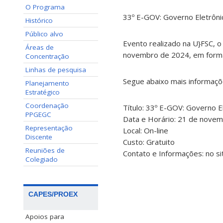
O Programa
33º E-GOV: Governo Eletrônic
Histórico
Público alvo
Evento realizado na U}FSC, o
Áreas de
novembro de 2024, em forma
Concentração
Linhas de pesquisa
Segue abaixo mais informaçõ
Planejamento
Estratégico
Coordenação
Título: 33º E-GOV: Governo El
PPGEGC
Data e Horário: 21 de nove
Representação
Local: On-line
Discente
Custo: Gratuito
Reuniões de
Contato e Informações: no si
Colegiado
CAPES/PROEX
Apoios para