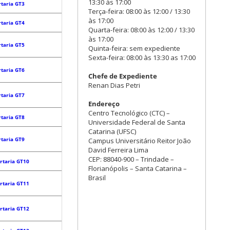
13:30 às 17:00
rtaria GT3
Terça-feira: 08:00 às 12:00 / 13:30
às 17:00
rtaria GT4
Quarta-feira: 08:00 às 12:00 / 13:30
às 17:00
rtaria GT5
Quinta-feira: sem expediente
Sexta-feira: 08:00 às 13:30 as 17:00
rtaria GT6
Chefe de Expediente
Renan Dias Petri
rtaria GT7
Endereço
Centro Tecnológico (CTC) –
rtaria GT8
Universidade Federal de Santa
Catarina (UFSC)
rtaria GT9
Campus Universitário Reitor João
David Ferreira Lima
CEP: 88040-900 – Trindade –
rtaria GT10
Florianópolis – Santa Catarina –
Brasil
rtaria GT11
rtaria GT12