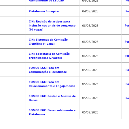
Atendimento de LEDLab
Po
04/08/2025
Plataforma Sucupira
Po
04/08/2025
CIKi: Revisão de artigos para
inclusão nos anais do congresso
Po
06/08/2025
(10 vagas)
CIKi: Sistemas da Comissão
Po
06/08/2025
Científica (1 vaga)
CIKi: Secretaria da Comissão
Po
06/08/2025
organizadora (2 vagas)
SOMOS EGC: Foco em
Po
05/09/2025
Comunicação e Identidade
SOMOS EGC: Foco em
05/09/2025
Po
Relacionamento e Engajamento
SOMOS EGC: Gestão e Análise de
05/09/2025
Po
Dados
SOMOS EGC: Desenvolvimento e
05/09/2025
Plataforma