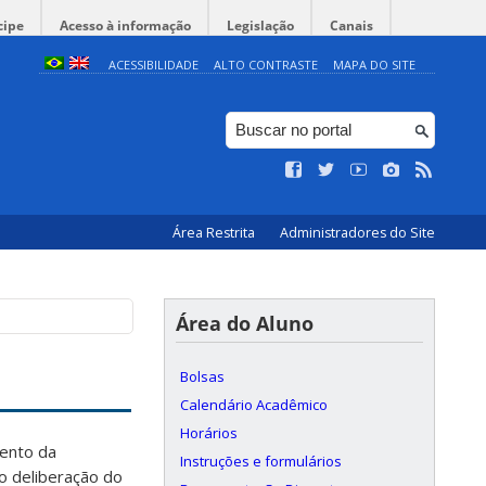
cipe
Acesso à informação
Legislação
Canais
ACESSIBILIDADE
ALTO CONTRASTE
MAPA DO SITE
Área Restrita
Administradores do Site
Área do Aluno
Bolsas
Calendário Acadêmico
Horários
ento da
Instruções e formulários
o deliberação do