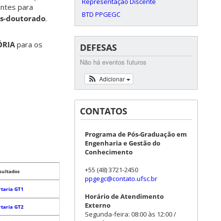
Representação Discente
entes para
BTD PPGEGC
ós-doutorado
.
ÓRIA
para os
DEFESAS
Não há eventos futuros
Adicionar
CONTATOS
Programa de Pós-Graduação em
Engenharia e Gestão do
Conhecimento
+55 (48) 3721-2450
sultados
ppgegc@contato.ufsc.br
rtaria GT1
Horário de Atendimento
Externo
rtaria GT2
Segunda-feira: 08:00 às 12:00 /