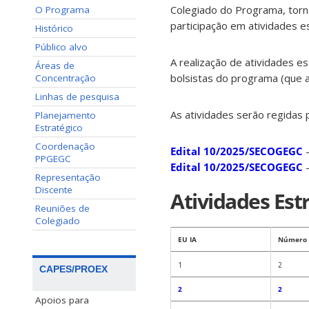
Colegiado do Programa, torna
O Programa
participação em atividades 
Histórico
Público alvo
A realização de atividades e
Áreas de
bolsistas do programa (que a
Concentração
Linhas de pesquisa
As atividades serão regidas p
Planejamento
Estratégico
Coordenação
Edital 10/2025/SECOGEGC
PPGEGC
Edital 10/2025/SECOGEGC
Representação
Discente
Atividades Est
Reuniões de
Colegiado
EU IA
Número 
1
2
CAPES/PROEX
2
2
Apoios para