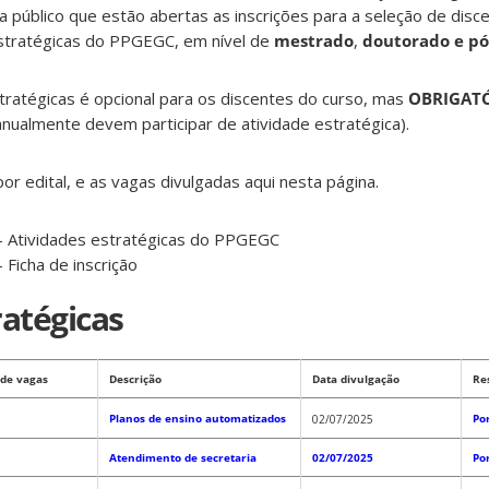
 público que estão abertas as inscrições para a seleção de disc
estratégicas do PPGEGC, em nível de
mestrado
,
doutorado e p
stratégicas é opcional para os discentes do curso, mas
OBRIGAT
nualmente devem participar de atividade estratégica).
or edital, e as vagas divulgadas aqui nesta página.
– Atividades estratégicas do PPGEGC
– Ficha de inscrição
ratégicas
de vagas
Descrição
Data divulgação
Re
Planos de ensino automatizados
Po
02/07/2025
Atendimento de secretaria
02/07/2025
Po