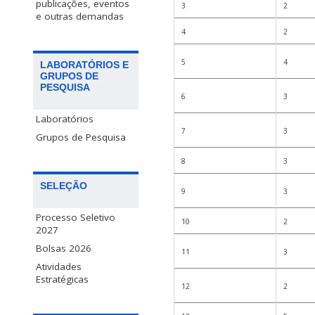
publicações, eventos
3
2
e outras demandas
4
2
5
4
LABORATÓRIOS E
GRUPOS DE
PESQUISA
6
3
Laboratórios
7
3
Grupos de Pesquisa
8
3
SELEÇÃO
9
3
Processo Seletivo
10
2
2027
Bolsas 2026
11
3
Atividades
Estratégicas
12
2