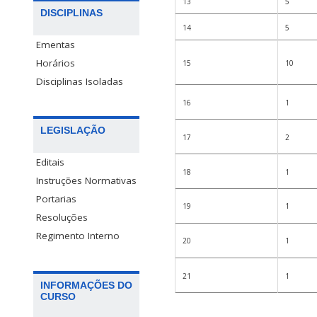
13
5
DISCIPLINAS
14
5
Ementas
Horários
15
10
Disciplinas Isoladas
16
1
LEGISLAÇÃO
17
2
Editais
18
1
Instruções Normativas
Portarias
19
1
Resoluções
Regimento Interno
20
1
21
1
INFORMAÇÕES DO
CURSO