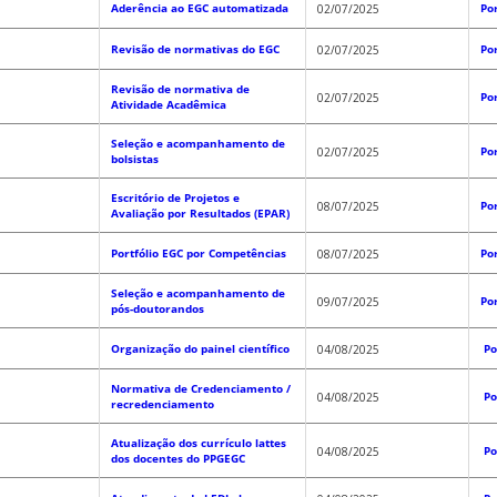
Aderência ao EGC automatizada
Po
02/07/2025
Revisão de normativas do EGC
Po
02/07/2025
Revisão de normativa de
Po
02/07/2025
Atividade Acadêmica
Seleção e acompanhamento de
Po
02/07/2025
bolsistas
Escritório de Projetos e
Po
08/07/2025
Avaliação por Resultados (EPAR)
Portfólio EGC por Competências
Po
08/07/2025
Seleção e acompanhamento de
Po
09/07/2025
pós-doutorandos
Organização do painel científico
Po
04/08/2025
Normativa de Credenciamento /
Po
04/08/2025
recredenciamento
Atualização dos currículo lattes
Po
04/08/2025
dos docentes do PPGEGC