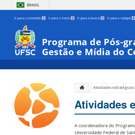
BRASIL
Ir para o conteúdo
1
Ir para o menu
2
Ir para a busca
3
Ir para o rodapé
4
Programa de Pós-gr
Gestão e Mídia do 
Atividades estratégicas
Atividades 
A coordenadora do Programa
Universidade Federal de San