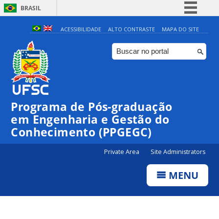
BRASIL
Simplifique!
ACESSIBILIDADE
ALTO CONTRASTE
MAPA DO SITE
Comunica BR
Participe
Acesso à informação
Legislação
Programa de Pós-graduação
Canais
em Engenharia e Gestão do
Conhecimento (PPGEGC)
Private Area
Site Administrators
MENU