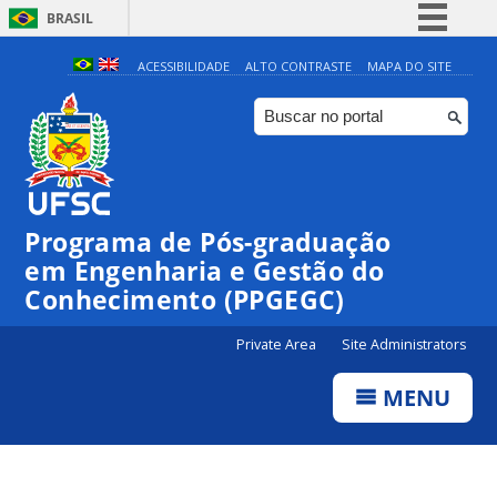
BRASIL
Simplifique!
ACESSIBILIDADE
ALTO CONTRASTE
MAPA DO SITE
Comunica BR
Participe
Acesso à informação
Legislação
Programa de Pós-graduação
Canais
em Engenharia e Gestão do
Conhecimento (PPGEGC)
Private Area
Site Administrators
MENU