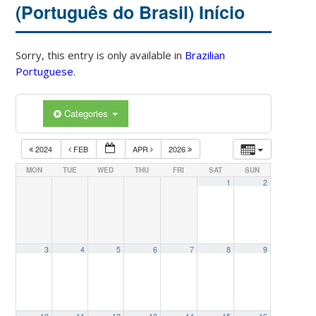
(Português do Brasil) Início
Sorry, this entry is only available in
Brazilian
Portuguese
.
Categories
2024
FEB
APR
2026
MON
TUE
WED
THU
FRI
SAT
SUN
1
2
3
4
5
6
7
8
9