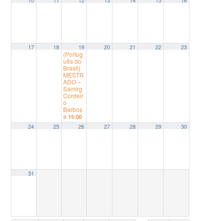
10
11
12
13
14
15
16
17
18
19
20
21
22
23
(Portug
uês do
Brasil)
MESTR
ADO –
Samirg
Cordeir
o
Barbos
a
15:00
24
25
26
27
28
29
30
31