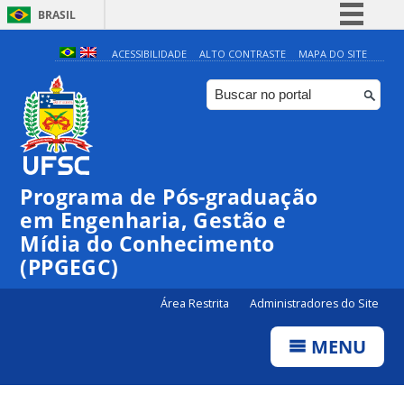
BRASIL
Simplifique!
ACESSIBILIDADE
ALTO CONTRASTE
MAPA DO SITE
Comunica BR
Participe
Acesso à informação
Legislação
Programa de Pós-graduação
Canais
em Engenharia, Gestão e
Mídia do Conhecimento
(PPGEGC)
Área Restrita
Administradores do Site
MENU