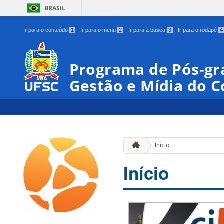
BRASIL
Ir para o conteúdo
1
Ir para o menu
2
Ir para a busca
3
Ir para o rodapé
4
Programa de Pós-gr
Gestão e Mídia do 
Início
Início
00:00
01:00