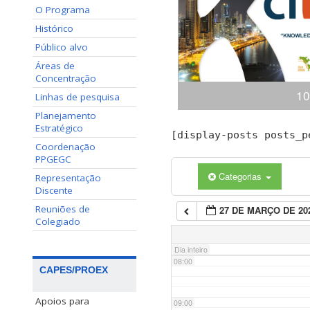
O Programa
02:00
Histórico
Público alvo
03:00
Áreas de
Concentração
10
04:00
Linhas de pesquisa
Planejamento
Estratégico
Congresso Internacional
[display-posts posts_p
05:00
(ciKi) A 10ª edição do 
Coordenação
Conhecimento e Inovação 
PPGEGC
dias 19 e 20 de novem
Categorias
Representação
06:00
Conhecimento, Panamá,
Discente
apresentaçã
Reuniões de
27 DE MARÇO DE 20
07:00
Colegiado
Dia inteiro
08:00
CAPES/PROEX
Apoios para
09:00