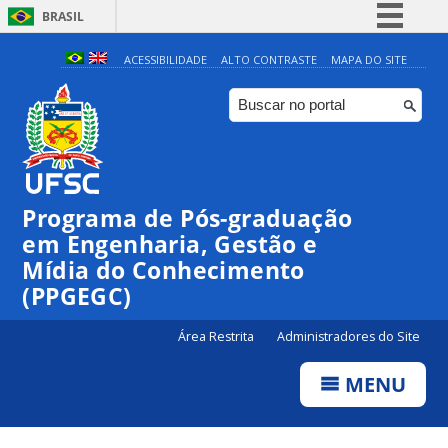
BRASIL
Simplifique!
ACESSIBILIDADE
ALTO CONTRASTE
MAPA DO SITE
Comunica BR
Participe
Acesso à informação
Legislação
Programa de Pós-graduação
Canais
em Engenharia, Gestão e
Mídia do Conhecimento
(PPGEGC)
Área Restrita
Administradores do Site
MENU