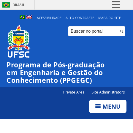
BRASIL
Simplifique!
ACESSIBILIDADE
ALTO CONTRASTE
MAPA DO SITE
Comunica BR
Participe
Acesso à informação
Legislação
Programa de Pós-graduação
Canais
em Engenharia e Gestão do
00:00
Conhecimento (PPGEGC)
Private Area
Site Administrators
01:00
MENU
02:00
03:00