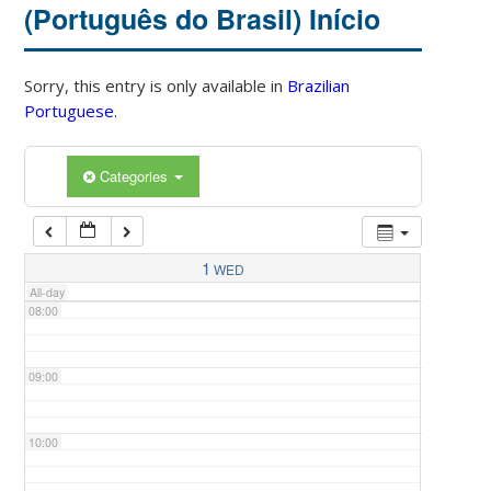
(Português do Brasil) Início
04:00
Sorry, this entry is only available in
Brazilian
Portuguese
.
05:00
Categories
06:00
07:00
1
WED
All-day
08:00
09:00
10:00