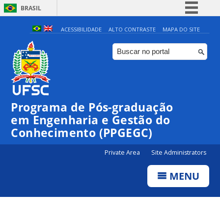
BRASIL
Simplifique!
ACESSIBILIDADE
ALTO CONTRASTE
MAPA DO SITE
Comunica BR
Participe
Acesso à informação
Legislação
Programa de Pós-graduação
Canais
em Engenharia e Gestão do
Conhecimento (PPGEGC)
Private Area
Site Administrators
MENU