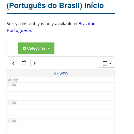
(Português do Brasil) Início
04:00
Sorry, this entry is only available in
Brazilian
Portuguese
.
05:00
Categories
06:00
07:00
27
WED
All-day
08:00
09:00
10:00