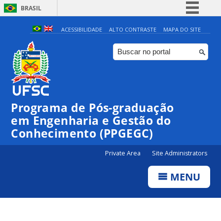
BRASIL
Simplifique!
ACESSIBILIDADE
ALTO CONTRASTE
MAPA DO SITE
Comunica BR
Participe
Acesso à informação
Legislação
Programa de Pós-graduação
Canais
em Engenharia e Gestão do
00:00
Conhecimento (PPGEGC)
Private Area
Site Administrators
01:00
MENU
02:00
03:00