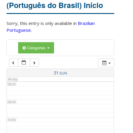
(Português do Brasil) Início
04:00
Sorry, this entry is only available in
Brazilian
Portuguese
.
05:00
Categories
06:00
07:00
31
SUN
All-day
08:00
09:00
10:00