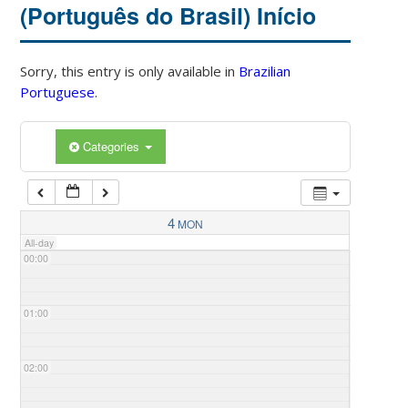
(Português do Brasil) Início
Sorry, this entry is only available in
Brazilian
Portuguese
.
Categories
4
MON
All-day
00:00
01:00
02:00