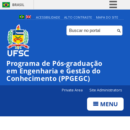
BRASIL
Simplifique!
ACESSIBILIDADE
ALTO CONTRASTE
MAPA DO SITE
Comunica BR
Participe
Acesso à informação
Legislação
Programa de Pós-graduação
Canais
em Engenharia e Gestão do
Conhecimento (PPGEGC)
Private Area
Site Administrators
MENU