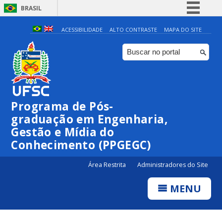
BRASIL
Simplifique!
ACESSIBILIDADE
ALTO CONTRASTE
MAPA DO SITE
Comunica BR
Participe
Acesso à informação
Legislação
Programa de Pós-
Canais
graduação em Engenharia,
Gestão e Mídia do
Conhecimento (PPGEGC)
Área Restrita
Administradores do Site
MENU