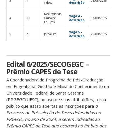
3
1
05/05/2025
vídeos
descrição
Resulta
Facilitador do
Homolog
Vaga 4 –
4
10
Curso de
07/08/2025
descrição
Resulta
Equipes
Vaga 5 –
5
2
Jornalista
29/08/2025
Resulta
descrição
Edital 6/2025/SECOGEGC –
Prêmio CAPES de Tese
A Coordenadora do Programa de Pós-Graduação
em Engenharia, Gestão e Mídia do Conhecimento da
Universidade Federal de Santa Catarina
(PPGEGC/UFSC), no uso de suas atribuições, torna
público que estão abertas as inscrições para
o
Processo de Pré-seleção de Teses defendidas no
PPGEGC, no ano de 2024, a serem indicadas ao
Prêmio CAPES de Tese que ocorrerá no âmbito dos