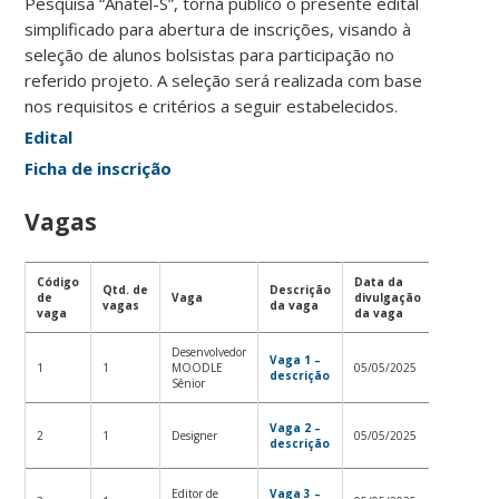
Pesquisa “Anatel-S”, torna público o presente edital
simplificado para abertura de inscrições, visando à
seleção de alunos bolsistas para participação no
referido projeto. A seleção será realizada com base
nos requisitos e critérios a seguir estabelecidos.
Edital
Ficha de inscrição
Vagas
Código
Data da
Qtd. de
Descrição
de
Vaga
divulgação
Resulta
vagas
da vaga
vaga
da vaga
Desenvolvedor
Homolo
Vaga 1 –
1
1
MOODLE
05/05/2025
descrição
Resulta
Sênior
Homolo
Vaga 2 –
2
1
Designer
05/05/2025
descrição
Resulta
Homolo
Editor de
Vaga 3 –