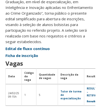
Graduação, em nível de especialização, em
Inteligência e Inovação aplicadas no Enfrentamento
ao Crime Organizado”, torna público o presente
edital simplificado para abertura de inscrições,
visando à seleção de alunos bolsistas para
participação no referido projeto. A seleção será
realizada com base nos requisitos e critérios a
seguir estabelecidos.
Edital de fluxo contínuo
Ficha de inscrição
Vagas
Código
Quantidade
Descrição da
Data
da
Resultado
de vagas
vaga
vaga
RESULTADO
Tutor de turma
–
24/02/25
1
5
de
RETIFICADO
09:15h
especialização
Resultado