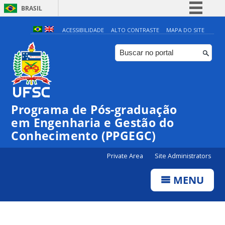
BRASIL
Simplifique!
ACESSIBILIDADE
ALTO CONTRASTE
MAPA DO SITE
Comunica BR
Participe
Acesso à informação
Legislação
Programa de Pós-graduação
Canais
em Engenharia e Gestão do
Conhecimento (PPGEGC)
Private Area
Site Administrators
MENU