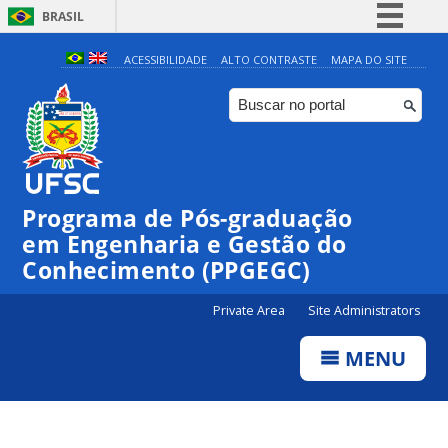
BRASIL
Simplifique!
ACESSIBILIDADE
ALTO CONTRASTE
MAPA DO SITE
Comunica BR
Participe
Acesso à informação
Legislação
Programa de Pós-graduação
Canais
em Engenharia e Gestão do
Conhecimento (PPGEGC)
Private Area
Site Administrators
MENU