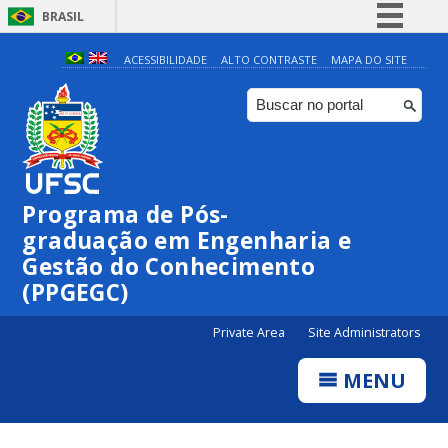
BRASIL
Simplifique!
ACESSIBILIDADE
ALTO CONTRASTE
MAPA DO SITE
Comunica BR
Participe
Acesso à informação
Legislação
Programa de Pós-
Canais
graduação em Engenharia e
Gestão do Conhecimento
(PPGEGC)
Private Area
Site Administrators
MENU