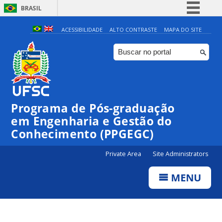
BRASIL
Simplifique!
ACESSIBILIDADE
ALTO CONTRASTE
MAPA DO SITE
Comunica BR
Participe
Acesso à informação
Legislação
Programa de Pós-graduação
Canais
em Engenharia e Gestão do
Conhecimento (PPGEGC)
Private Area
Site Administrators
MENU