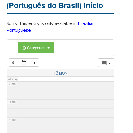
(Português do Brasil) Início
Sorry, this entry is only available in
Brazilian
Portuguese
.
Categories
13
MON
All-day
00:00
01:00
02:00