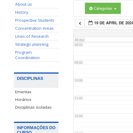
About us
Categories
06:00
History
Prospective Students
19 DE APRIL DE 202
07:00
Concentration Areas
Lines of Research
All-day
Strategic planning
08:00
Program
Coordination
09:00
DISCIPLINAS
10:00
Ementas
11:00
Horários
Disciplinas Isoladas
12:00
INFORMAÇÕES DO
CURSO