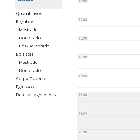
13:00
Quantitativos
14:00
Regulares
Mestrado
Doutorado
15:00
Pós-Doutorado
Bolsistas
16:00
Mestrado
Doutorado
17:00
Corpo Docente
Egressos
Defesas agendadas
18:00
19:00
20:00