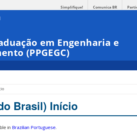
Simplifique!
Comunica BR
Parti
aduação em Engenharia e
mento (PPGEGC)
cio
o Brasil) Início
able in
Brazilian Portuguese
.