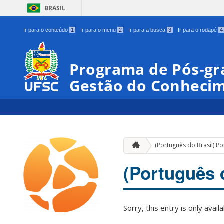
BRASIL
Ir para o conteúdo
1
Ir para o menu
2
Ir para a busca
3
Ir para o rodapé
4
Programa de Pós-gr
Gestão do Conheci
(Português do Brasil) Po
(Português d
Sorry, this entry is only avail