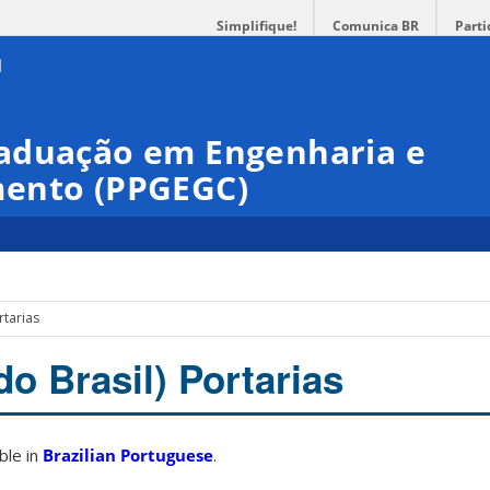
Simplifique!
Comunica BR
Parti
aduação em Engenharia e
mento (PPGEGC)
rtarias
o Brasil) Portarias
able in
Brazilian Portuguese
.